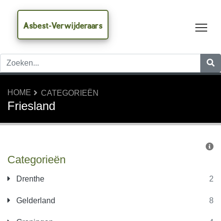
Asbest-Verwijderaars
Tog
HOME
CATEGORIEËN
Friesland
Categorieën
Drenthe
2
Gelderland
8