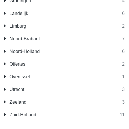
Groningen
4
Landelijk
6
Limburg
2
Noord-Brabant
7
Noord-Holland
6
Offertes
2
Overijssel
1
Utrecht
3
Zeeland
3
Zuid-Holland
11