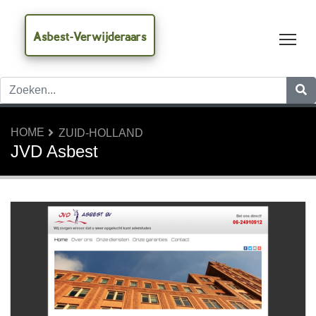
Asbest-Verwijderaars
Tog
HOME
ZUID-HOLLAND
JVD Asbest